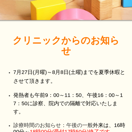
クリニックからのお知ら
せ
7月27日(月曜)～8月8日
(土曜)までを夏季休暇と
させて頂きます。
発熱者も午前
9
：
00
～
11
：50
、午後
16
：
00
～
1
7
：
50に診察、院内での隔離で対応いたしま
す
。
診療時間
のお知らせ：
午
後の一般
外来は
、
16時
00分～
18時0
0分(受付17時50分)終了です。